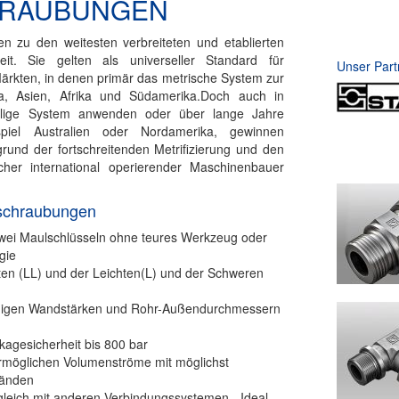
RAUBUNGEN
 zu den weitesten verbreiteten und etablierten
eit. Sie gelten als universeller Standard für
Unser Part
ärkten, in denen primär das metrische System zur
, Asien, Afrika und Südamerika.Doch auch in
zöllige System anwenden oder über lange Jahre
iel Australien oder Nordamerika, gewinnen
rund der fortschreitenden Metrifizierung und den
cher international operierender Maschinenbauer
rschraubungen
zwei Maulschlüsseln ohne teures Werkzeug oder
gie
chten (LL) und der Leichten(L) und der Schweren
ngigen Wandstärken und Rohr-Außendurchmessern
kagesicherheit bis 800 bar
rmöglichen Volumenströme mit möglichst
tänden
leich mit anderen Verbindungssystemen - Ideal