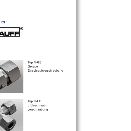
ner:
Typ FI-GE
Gerade
Einschraubverschraubung
Typ FI-LE
L Einschraub-
verschraubung