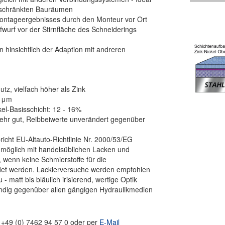
eschränkten Bauräumen
Montageergebnisses durch den Monteur vor Ort
fwurf vor der Stirnfläche des Schneiderings
n hinsichtlich der Adaption mit andreren
tz, vielfach höher als Zink
2 μm
ckel-Basisschicht: 12 - 16%
sehr gut, Reibbeiwerte unverändert gegenüber
richt EU-Altauto-Richtlinie Nr. 2000/53/EG
l möglich mit handelsüblichen Lacken und
 wenn keine Schmierstoffe für die
et werden. Lackierversuche werden empfohlen
- matt bis bläulich irisierend, wertige Optik
ndig gegenüber allen gängigen Hydraulikmedien
. +49 (0) 7462 94 57 0 oder per
E-Mail