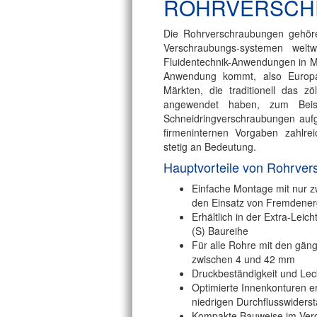
ROHRVERSCH
Die Rohrverschraubungen gehören
Verschraubungs-systemen weltw
Fluidentechnik-Anwendungen in M
Anwendung kommt, also Europa
Märkten, die traditionell das 
angewendet haben, zum Beisp
Schneidringverschraubungen aufg
firmeninternen Vorgaben zahlrei
stetig an Bedeutung.
Hauptvorteile von Rohrve
Einfache Montage mit nur 
den Einsatz von Fremdener
Erhältlich in der Extra-Lei
(S) Baureihe
Für alle Rohre mit den gä
zwischen 4 und 42 mm
Druckbeständigkeit und Lec
Optimierte Innenkonturen e
niedrigen Durchflusswiders
Kompakte Bauweise im Verg