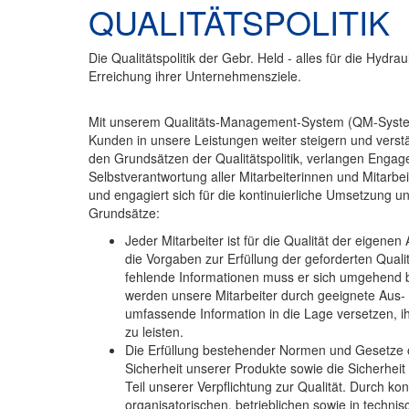
QUALITÄTSPOLITIK
Die Qualitätspolitik der Gebr. Held - alles für die Hydraul
Erreichung ihrer Unternehmensziele.
Mit unserem Qualitäts-Management-System (QM-System
Kunden in unsere Leistungen weiter steigern und verstä
den Grundsätzen der Qualitätspolitik, verlangen Eng
Selbstverantwortung aller Mitarbeiterinnen und Mitarbeit
und engagiert sich für die kontinuierliche Umsetzung un
Grundsätze:
Jeder Mitarbeiter ist für die Qualität der eigenen 
die Vorgaben zur Erfüllung der geforderten Quali
fehlende Informationen muss er sich umgehend b
werden unsere Mitarbeiter durch geeignete Aus-
umfassende Information in die Lage versetzen, ih
zu leisten.
Die Erfüllung bestehender Normen und Gesetze od
Sicherheit unserer Produkte sowie die Sicherheit 
Teil unserer Verpflichtung zur Qualität. Durch ko
organisatorischen, betrieblichen sowie in technis