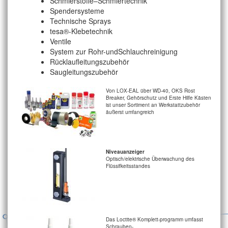
Schmierstoffe–Schmiertechnik
Spendersysteme
Technische Sprays
tesa®-Klebetechnik
Ventile
System zur Rohr-undSchlauchreinigung
Rücklaufleitungszubehör
Saugleitungszubehör
Von LOX-EAL über WD-40, OKS Rost
Breaker, Gehörschutz und Erste Hilfe Kästen
ist unser Sortiment an Werkstattzubehör
äußerst umfangreich
Niveauanzeiger
Optisch/elektrische Überwachung des
Flüssifkeitsstandes
Das Loctite® Komplett-programm umfasst
Schrauben-